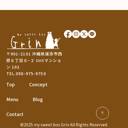
〒901-2101 沖縄県浦添市西
原６丁目８−２ Untマンショ
ン 102
TEL.098-975-9750
Top
Concept
Menu
Blog
Contact
©2025 my sweet box Grin All Rights Reserved.